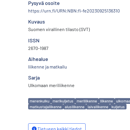
Pysyvä osoite
https://urn.fi/URN:NBN:fi-fe20230925136310
Kuvaus
Suomen virallinen tilasto (SVT)
ISSN
2670-1987
Aihealue
liikenne ja matkailu
Sarja
Ulkomaan meriliikenne
Avainsanat
merenkulku
merikuljetus
meriliikenne
liikenne
ulkomaa
matkustajaliikenne
alusliikenne
laivaliikenne
kuljetus
Tietueen kaikki tiedot