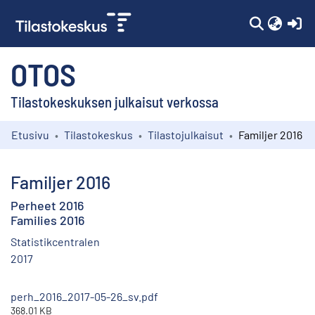
(c
OTOS
Tilastokeskuksen julkaisut verkossa
Etusivu
Tilastokeskus
Tilastojulkaisut
Familjer 2016
Kokoelmat
Selaa
Familjer 2016
Perheet 2016
Families 2016
Statistikcentralen
2017
perh_2016_2017-05-26_sv.pdf
368.01 KB