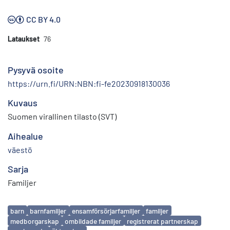
CC BY 4.0
Lataukset
76
Pysyvä osoite
https://urn.fi/URN:NBN:fi-fe20230918130036
Kuvaus
Suomen virallinen tilasto (SVT)
Aihealue
väestö
Sarja
Familjer
Avainsanat
barn
barnfamiljer
ensamförsörjarfamiljer
familjer
medborgarskap
ombildade familjer
registrerat partnerskap