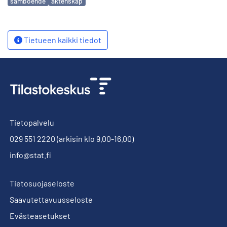
samboende
äktenskap
Tietueen kaikki tiedot
Tietopalvelu
029 551 2220
(arkisin klo 9.00-16.00)
info@stat.fi
Tietosuojaseloste
Saavutettavuusseloste
Evästeasetukset