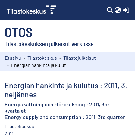
(c
OTOS
Tilastokeskuksen julkaisut verkossa
Etusivu
Tilastokeskus
Tilastojulkaisut
Kokoelmat
Energian hankinta ja kulutus : 2011, 3. neljännes
Selaa
Energian hankinta ja kulutus : 2011, 3.
neljännes
Energiskaffning och -förbrukning : 2011, 3:e
kvartalet
Energy supply and consumption : 2011, 3rd quarter
Tilastokeskus
2011