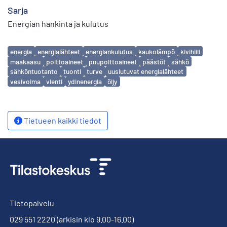
Sarja
Energian hankinta ja kulutus
Avainsanat
energia
energialähteet
energiankulutus
kaukolämpö
kivihiili
maakaasu
polttoaineet
puupolttoaineet
päästöt
sähkö
sähköntuotanto
tuonti
turve
uusiutuvat energialähteet
vesivoima
vienti
ydinenergia
öljy
Tietueen kaikki tiedot
Tietopalvelu
029 551 2220
(arkisin klo 9.00-16.00)