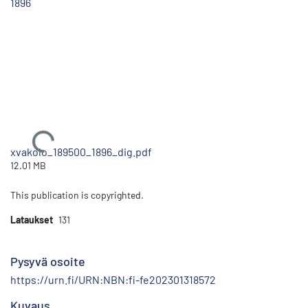
1896
Ladataan...
xvakolo_189500_1896_dig.pdf
12.01 MB
This publication is copyrighted.
Lataukset
131
Pysyvä osoite
https://urn.fi/URN:NBN:fi-fe202301318572
Kuvaus