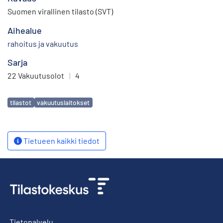
Suomen virallinen tilasto (SVT)
Aihealue
rahoitus ja vakuutus
Sarja
22 Vakuutusolot
|
4
Avainsanat
tilastot
vakuutuslaitokset
Tietueen kaikki tiedot
Tietopalvelu