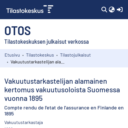
(c
OTOS
Tilastokeskuksen julkaisut verkossa
Etusivu
Tilastokeskus
Tilastojulkaisut
Kokoelmat
Vakuutustarkastelijan alamainen kertomus vakuutusoloista Suomessa vuonna 1895
Selaa
Vakuutustarkastelijan alamainen
kertomus vakuutusoloista Suomessa
vuonna 1895
Compte rendu de l'etat de l'assurance en Finlande en
1895
Vakuutustarkastaja