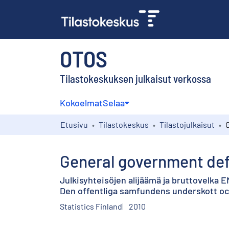
OTOS
Tilastokeskuksen julkaisut verkossa
Kokoelmat
Selaa
Etusivu
Tilastokeskus
Tilastojulkaisut
General government defi
Julkisyhteisöjen alijäämä ja bruttovelka
Den offentliga samfundens underskott och
Statistics Finland
2010