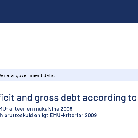
General government deficit and gross debt according to EMU criteria 2009
cit and gross debt according to
 EMU-kriteerien mukaisina 2009
 bruttoskuld enligt EMU-kriterier 2009