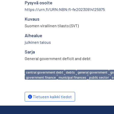
Pysyvä osoite
https://urn.fi/URN:NBN:fi-fe20230914125975
Kuvaus
Suomen virallinen tilasto (SVT)
Aihealue
julkinen talous
Sarja
General government deficit and debt
Avainsanat
central government debt
debts
general government
go
government finance
municipal finances
public sector
s
Tietueen kaikki tiedot