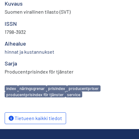
Kuvaus
Suomen virallinen tilasto (SVT)
ISSN
1798-3932
Aihealue
hinnat ja kustannukset
Sarja
Producentprisindex för tjänster
Avainsanat
index
näringsgrenar
prisindex
producentpriser
producentprisindex för tjänster
service
Tietueen kaikki tiedot