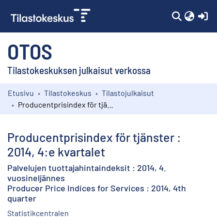
(c
OTOS
Tilastokeskuksen julkaisut verkossa
Etusivu
Tilastokeskus
Tilastojulkaisut
Kokoelmat
Producentprisindex för tjänster : 2014, 4:e kvartalet
Selaa
Producentprisindex för tjänster :
2014, 4:e kvartalet
Palvelujen tuottajahintaindeksit : 2014, 4.
vuosineljännes
Producer Price Indices for Services : 2014, 4th
quarter
Statistikcentralen