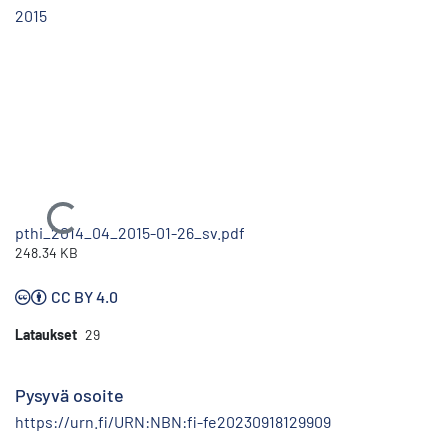
2015
Ladataan...
pthi_2014_04_2015-01-26_sv.pdf
248.34 KB
CC BY 4.0
Lataukset
29
Pysyvä osoite
https://urn.fi/URN:NBN:fi-fe20230918129909