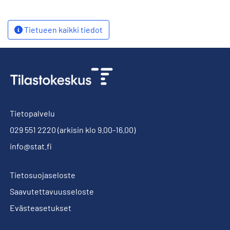
Tietueen kaikki tiedot
Tietopalvelu
029 551 2220
(arkisin klo 9.00-16.00)
info@stat.fi
Tietosuojaseloste
Saavutettavuusseloste
Evästeasetukset