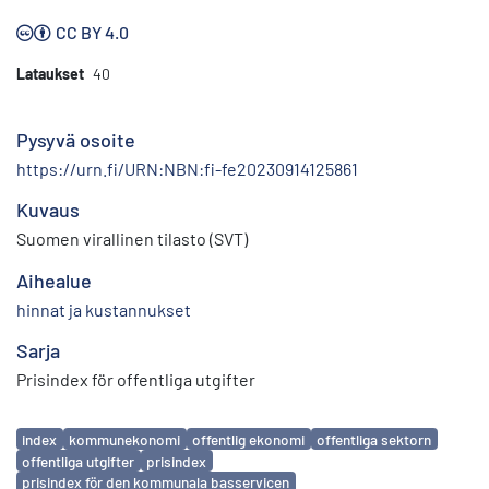
CC BY 4.0
Lataukset
40
Pysyvä osoite
https://urn.fi/URN:NBN:fi-fe20230914125861
Kuvaus
Suomen virallinen tilasto (SVT)
Aihealue
hinnat ja kustannukset
Sarja
Prisindex för offentliga utgifter
Avainsanat
index
kommunekonomi
offentlig ekonomi
offentliga sektorn
offentliga utgifter
prisindex
prisindex för den kommunala basservicen