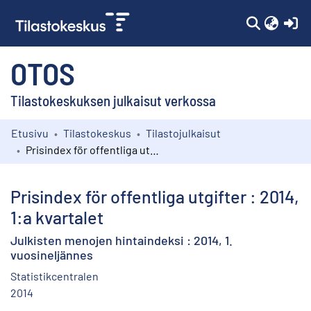
(c
OTOS
Tilastokeskuksen julkaisut verkossa
Etusivu
Tilastokeskus
Tilastojulkaisut
Kokoelmat
Prisindex för offentliga utgifter : 2014, 1:a kvartalet
Selaa
Prisindex för offentliga utgifter : 2014,
1:a kvartalet
Julkisten menojen hintaindeksi : 2014, 1.
vuosineljännes
Statistikcentralen
2014