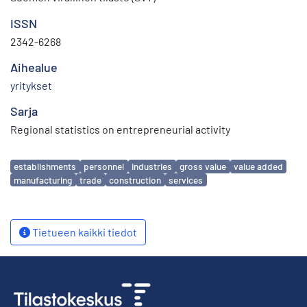
ISSN
2342-6268
Aihealue
yritykset
Sarja
Regional statistics on entrepreneurial activity
Avainsanat
establishments
personnel
industries
gross value
value added
manufacturing
trade
construction
services
Tietueen kaikki tiedot