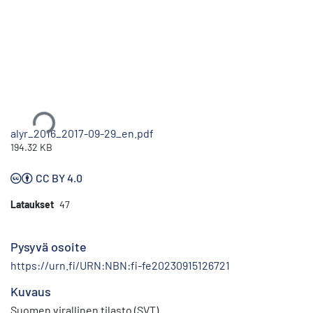
Ladataan...
alyr_2016_2017-09-29_en.pdf
194.32 KB
CC BY 4.0
Lataukset
47
Pysyvä osoite
https://urn.fi/URN:NBN:fi-fe20230915126721
Kuvaus
Suomen virallinen tilasto (SVT)