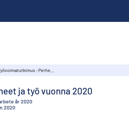
Työvoimatutkimus : Perheet ja työ vuonna 2020
heet ja työ vuonna 2020
arbete år 2020
in 2020