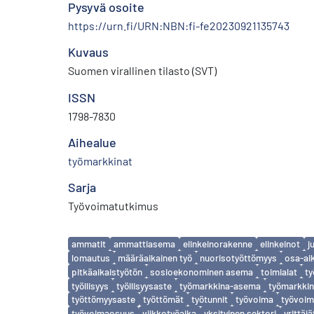
Pysyvä osoite
https://urn.fi/URN:NBN:fi-fe20230921135743
Kuvaus
Suomen virallinen tilasto (SVT)
ISSN
1798-7830
Aihealue
työmarkkinat
Sarja
Työvoimatutkimus
Avainsanat
ammatit
ammattiasema
elinkeinorakenne
elinkeinot
j
lomautus
määräaikainen työ
nuorisotyöttömyys
osa-ai
pitkäaikaistyötön
sosioekonominen asema
toimialat
ty
työllisyys
työllisyysaste
työmarkkina-asema
työmarkkin
työttömyysaste
työttömät
työtunnit
työvoima
työvoim
työvoimaosuus
viikkotyöaika
yksityinen sektori
yrittäjä