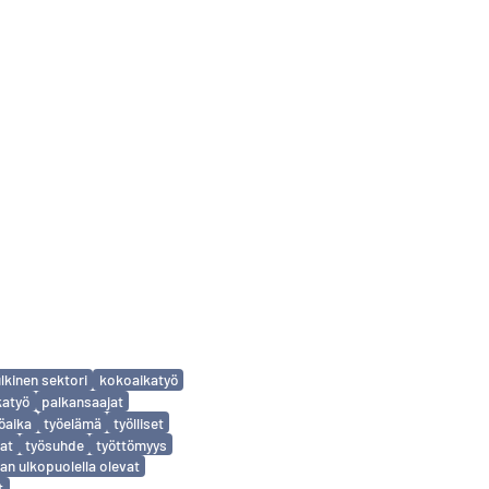
ulkinen sektori
kokoaikatyö
katyö
palkansaajat
öaika
työelämä
työlliset
at
työsuhde
työttömyys
an ulkopuolella olevat
t