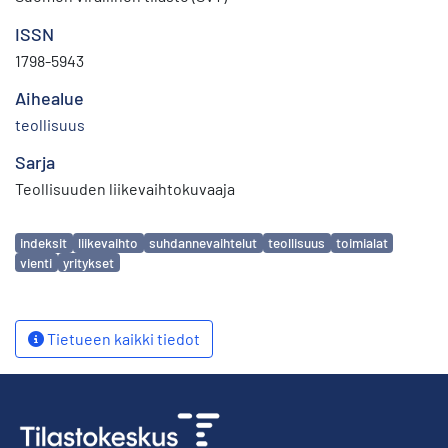
ISSN
1798-5943
Aihealue
teollisuus
Sarja
Teollisuuden liikevaihtokuvaaja
Avainsanat
indeksit
liikevaihto
suhdannevaihtelut
teollisuus
toimialat
vienti
yritykset
Tietueen kaikki tiedot