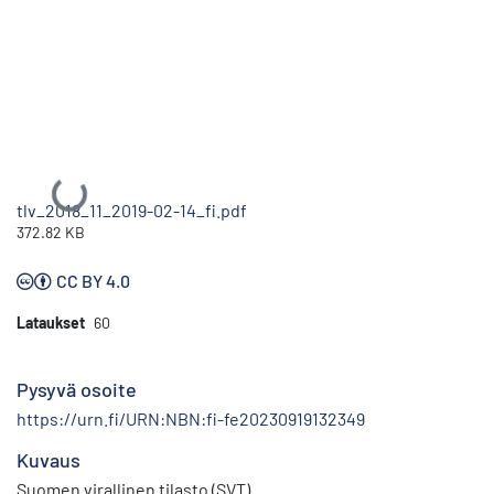
Ladataan...
tlv_2018_11_2019-02-14_fi.pdf
372.82 KB
CC BY 4.0
Lataukset
60
Pysyvä osoite
https://urn.fi/URN:NBN:fi-fe20230919132349
Kuvaus
Suomen virallinen tilasto (SVT)