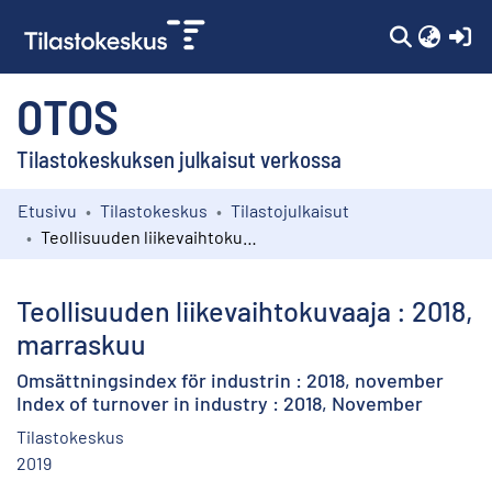
(c
OTOS
Tilastokeskuksen julkaisut verkossa
Etusivu
Tilastokeskus
Tilastojulkaisut
Kokoelmat
Teollisuuden liikevaihtokuvaaja : 2018, marraskuu
Selaa
Teollisuuden liikevaihtokuvaaja : 2018,
marraskuu
Omsättningsindex för industrin : 2018, november
Index of turnover in industry : 2018, November
Tilastokeskus
2019