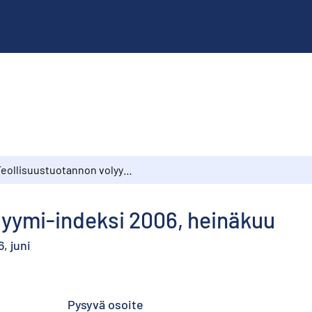
Teollisuustuotannon volyymi-indeksi 2006, heinäkuu
lyymi-indeksi 2006, heinäkuu
, juni
Pysyvä osoite