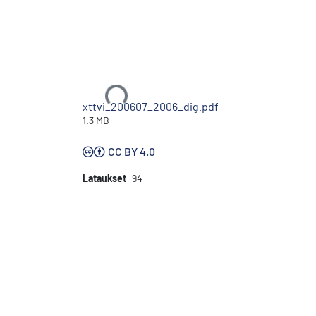
Ladataan...
xttvi_200607_2006_dig.pdf
1.3 MB
CC BY 4.0
Lataukset
94