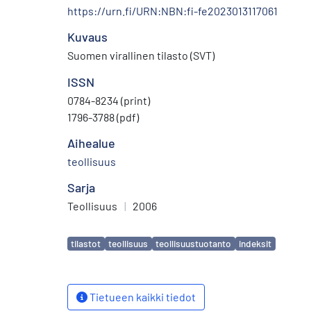
https://urn.fi/URN:NBN:fi-fe2023013117061
Kuvaus
Suomen virallinen tilasto (SVT)
ISSN
0784-8234 (print)
1796-3788 (pdf)
Aihealue
teollisuus
Sarja
Teollisuus
|
2006
Avainsanat
tilastot
teollisuus
teollisuustuotanto
indeksit
Tietueen kaikki tiedot