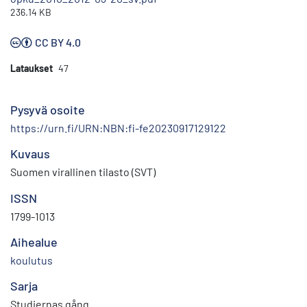
236.14 KB
CC BY 4.0
Lataukset
47
Pysyvä osoite
https://urn.fi/URN:NBN:fi-fe20230917129122
Kuvaus
Suomen virallinen tilasto (SVT)
ISSN
1799-1013
Aihealue
koulutus
Sarja
Studiernas gång