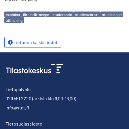
Avainsanat
examina
läroinrättningar
studerande
studieavbrott
studielängd
utbildning
Tietueen kaikki tiedot
Tietopalvelu
029 551 2220
(arkisin klo 9.00-16.00)
info@stat.fi
Tietosuojaseloste