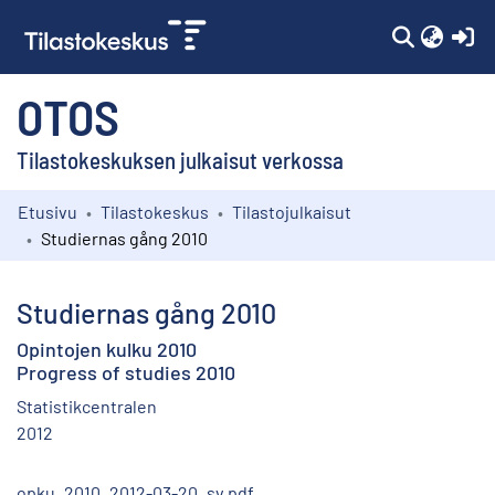
(c
OTOS
Tilastokeskuksen julkaisut verkossa
Etusivu
Tilastokeskus
Tilastojulkaisut
Kokoelmat
Studiernas gång 2010
Selaa
Studiernas gång 2010
Opintojen kulku 2010
Progress of studies 2010
Statistikcentralen
2012
opku_2010_2012-03-20_sv.pdf