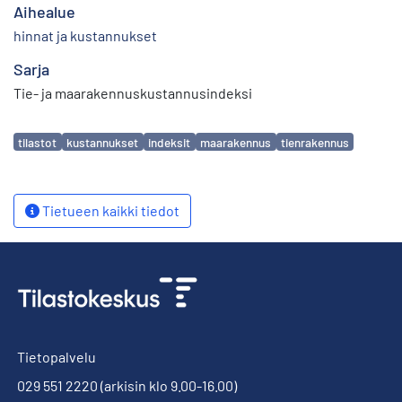
Aihealue
hinnat ja kustannukset
Sarja
Tie- ja maarakennuskustannusindeksi
Avainsanat
tilastot
kustannukset
indeksit
maarakennus
tienrakennus
Tietueen kaikki tiedot
Tietopalvelu
029 551 2220
(arkisin klo 9.00-16.00)