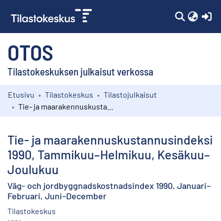
(c
OTOS
Tilastokeskuksen julkaisut verkossa
Etusivu
Tilastokeskus
Tilastojulkaisut
Kokoelmat
Tie- ja maarakennuskustannusindeksi 1990, Tammikuu–Helmikuu, Kesäkuu–Joulukuu
Selaa
Tie- ja maarakennuskustannusindeksi
1990, Tammikuu–Helmikuu, Kesäkuu–
Joulukuu
Väg- och jordbyggnadskostnadsindex 1990, Januari–
Februari, Juni–December
Tilastokeskus