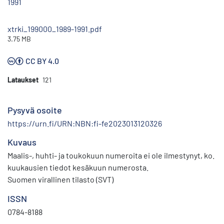
1991
xtrki_199000_1989-1991.pdf
3.75 MB
CC BY 4.0
Lataukset
121
Pysyvä osoite
https://urn.fi/URN:NBN:fi-fe2023013120326
Kuvaus
Maalis-, huhti- ja toukokuun numeroita ei ole ilmestynyt, ko.
kuukausien tiedot kesäkuun numerosta.
Suomen virallinen tilasto (SVT)
ISSN
0784-8188