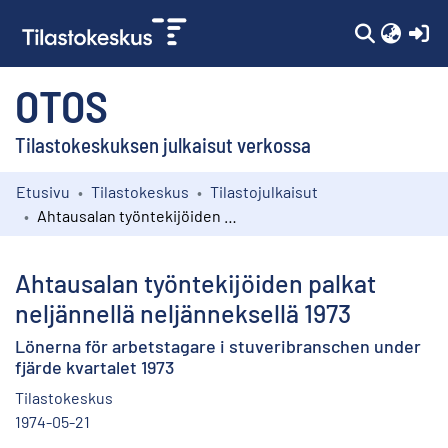
(c
OTOS
Tilastokeskuksen julkaisut verkossa
Etusivu
Tilastokeskus
Tilastojulkaisut
Kokoelmat
Ahtausalan työntekijöiden palkat neljännellä neljänneksellä 1973
Selaa
Ahtausalan työntekijöiden palkat
neljännellä neljänneksellä 1973
Lönerna för arbetstagare i stuveribranschen under
fjärde kvartalet 1973
Tilastokeskus
1974-05-21