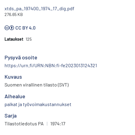
xtds_pa_197400_1974_17_dig.pdf
276.65 KB
CC BY 4.0
Lataukset
125
Pysyvä osoite
https://urn.fi/URN:NBN:fi-fe2023013124321
Kuvaus
Suomen virallinen tilasto (SVT)
Aihealue
palkat ja työvoimakustannukset
Sarja
Tilastotiedotus PA
|
1974:17