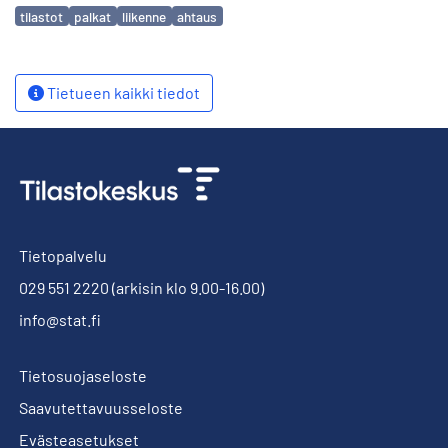
Avainsanat
tilastot
palkat
liikenne
ahtaus
Tietueen kaikki tiedot
Tietopalvelu
029 551 2220
(arkisin klo 9.00-16.00)
info@stat.fi
Tietosuojaseloste
Saavutettavuusseloste
Evästeasetukset