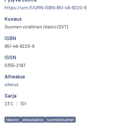
https://urn.fi/URN:ISBN:951-46-9220-9
Kuvaus
Suomen virallinen tilasto (SVT)
ISBN
951-46-9220-9
ISSN
0355-2187
Aihealue
oikeus
Sarja
23 C
|
101
Avainsanat
tilastot
oikeuslaitos
tuomioistuimet