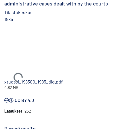
administrative cases dealt with by the courts
Tilastokeskus
1985
Ladataan...
xtuotoi_198300_1985_dig.pdf
4.82 MB
CC BY 4.0
Lataukset
232
Pysyvä osoite