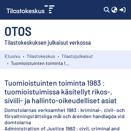
(c
OTOS
Tilastokeskuksen julkaisut verkossa
Etusivu
Tilastokeskus
Tilastojulkaisut
Kokoelmat
Tuomioistuinten toiminta 1983 : tuomioistuimissa käsitellyt rikos-, siviili- ja hallinto-oikeudelliset asiat
Selaa
Tuomioistuinten toiminta 1983 :
tuomioistuimissa käsitellyt rikos-,
siviili- ja hallinto-oikeudelliset asiat
Domstolarnas verksamhet 1983 : kriminal-, civil- och
förvaltningsrättsliga mål och ärenden handlagda vid
domtolarna
Administration of Justice 1983 : civil, criminal and