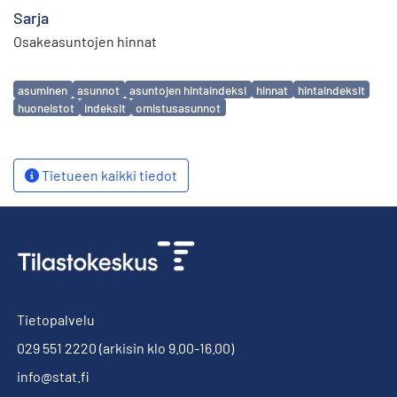
Sarja
Osakeasuntojen hinnat
Avainsanat
asuminen
asunnot
asuntojen hintaindeksi
hinnat
hintaindeksit
huoneistot
indeksit
omistusasunnot
Tietueen kaikki tiedot
Tietopalvelu
029 551 2220
(arkisin klo 9.00-16.00)
info@stat.fi