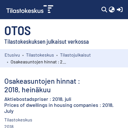
(c
OTOS
Tilastokeskuksen julkaisut verkossa
Etusivu
Tilastokeskus
Tilastojulkaisut
Kokoelmat
Osakeasuntojen hinnat : 2018, heinäkuu
Selaa
Osakeasuntojen hinnat :
2018, heinäkuu
Aktiebostadspriser : 2018, juli
Prices of dwellings in housing companies : 2018,
July
Tilastokeskus
2018