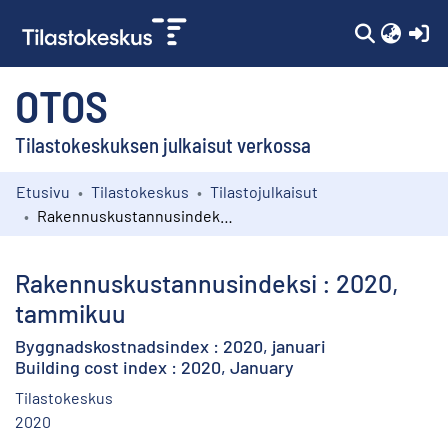
(c
OTOS
Tilastokeskuksen julkaisut verkossa
Etusivu
Tilastokeskus
Tilastojulkaisut
Kokoelmat
Rakennuskustannusindeksi : 2020, tammikuu
Selaa
Rakennuskustannusindeksi : 2020,
tammikuu
Byggnadskostnadsindex : 2020, januari
Building cost index : 2020, January
Tilastokeskus
2020