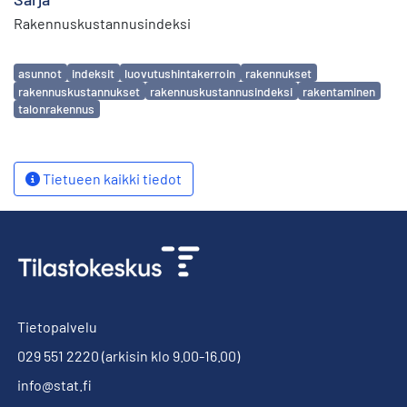
Rakennuskustannusindeksi
Avainsanat
asunnot
indeksit
luovutushintakerroin
rakennukset
rakennuskustannukset
rakennuskustannusindeksi
rakentaminen
talonrakennus
Tietueen kaikki tiedot
Tietopalvelu
029 551 2220
(arkisin klo 9.00-16.00)
info@stat.fi