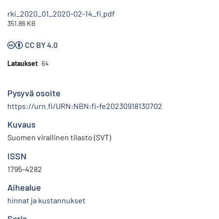
rki_2020_01_2020-02-14_fi.pdf
351.86 KB
CC BY 4.0
Lataukset
64
Pysyvä osoite
https://urn.fi/URN:NBN:fi-fe20230918130702
Kuvaus
Suomen virallinen tilasto (SVT)
ISSN
1795-4282
Aihealue
hinnat ja kustannukset
Sarja