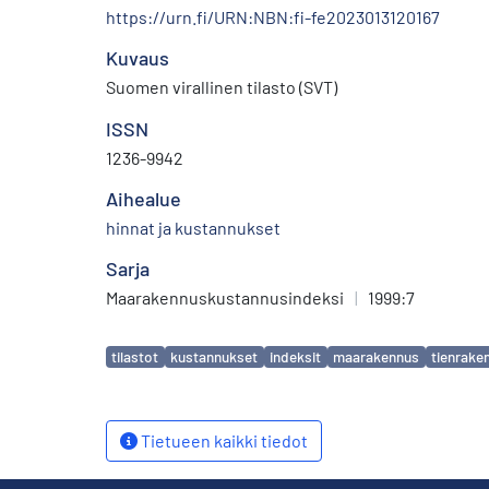
https://urn.fi/URN:NBN:fi-fe2023013120167
Kuvaus
Suomen virallinen tilasto (SVT)
ISSN
1236-9942
Aihealue
hinnat ja kustannukset
Sarja
Maarakennuskustannusindeksi
|
1999:7
Avainsanat
tilastot
kustannukset
indeksit
maarakennus
tienrake
Tietueen kaikki tiedot