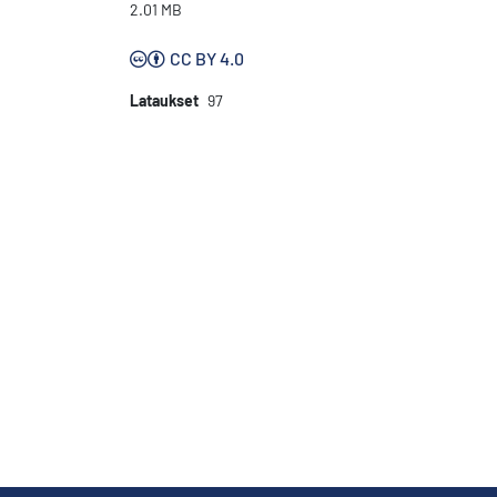
2.01 MB
CC BY 4.0
Lataukset
97