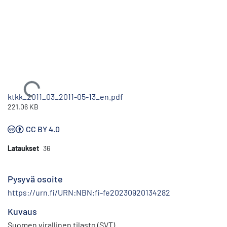
Ladataan...
ktkk_2011_03_2011-05-13_en.pdf
221.06 KB
CC BY 4.0
Lataukset
36
Pysyvä osoite
https://urn.fi/URN:NBN:fi-fe20230920134282
Kuvaus
Suomen virallinen tilasto (SVT)