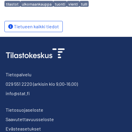
Avainsanat
tilastot
ulkomaankauppa
tuonti
vienti
tulli
Tietueen kaikki tiedot
Tietopalvelu
029 551 2220
(arkisin klo 9.00-16.00)
info@stat.fi
Tietosuojaseloste
Saavutettavuusseloste
Evästeasetukset