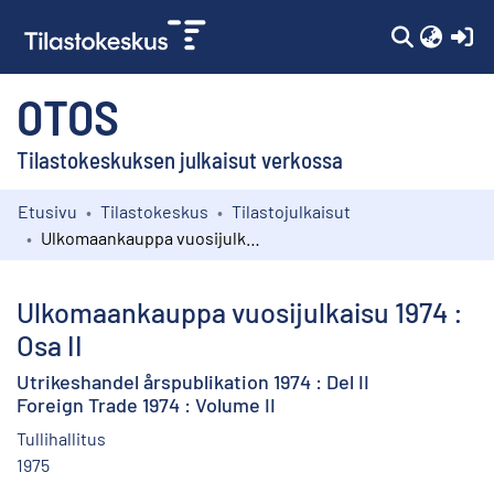
(c
OTOS
Tilastokeskuksen julkaisut verkossa
Etusivu
Tilastokeskus
Tilastojulkaisut
Kokoelmat
Ulkomaankauppa vuosijulkaisu 1974 : Osa II
Selaa
Ulkomaankauppa vuosijulkaisu 1974 :
Osa II
Utrikeshandel årspublikation 1974 : Del II
Foreign Trade 1974 : Volume II
Tullihallitus
1975