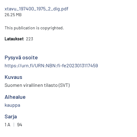
xtavu_197400_1975_2_dig.pdf
26.25 MB
This publication is copyrighted.
Lataukset
223
Pysyvä osoite
https://urn.fi/URN:NBN:fi-fe2023013117459
Kuvaus
Suomen virallinen tilasto (SVT)
Aihealue
kauppa
Sarja
1 A
|
94