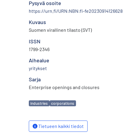
Pysyvä osoite
https://urn.fi/URN:NBN:fi-fe20230914126628
Kuvaus
Suomen virallinen tilasto (SVT)
ISSN
1799-2346
Aihealue
yritykset
Sarja
Enterprise openings and closures
Avainsanat
industries
corporations
Tietueen kaikki tiedot