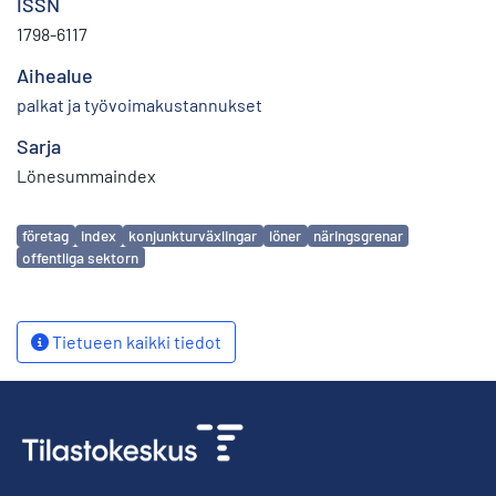
ISSN
1798-6117
Aihealue
palkat ja työvoimakustannukset
Sarja
Lönesummaindex
Avainsanat
företag
index
konjunkturväxlingar
löner
näringsgrenar
offentliga sektorn
Tietueen kaikki tiedot