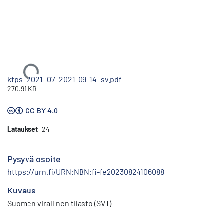
Ladataan...
ktps_2021_07_2021-09-14_sv.pdf
270.91 KB
CC BY 4.0
Lataukset
24
Pysyvä osoite
https://urn.fi/URN:NBN:fi-fe20230824106088
Kuvaus
Suomen virallinen tilasto (SVT)