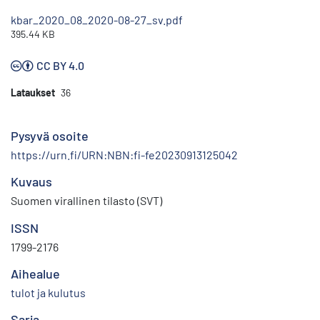
kbar_2020_08_2020-08-27_sv.pdf
395.44 KB
CC BY 4.0
Lataukset
36
Pysyvä osoite
https://urn.fi/URN:NBN:fi-fe20230913125042
Kuvaus
Suomen virallinen tilasto (SVT)
ISSN
1799-2176
Aihealue
tulot ja kulutus
Sarja