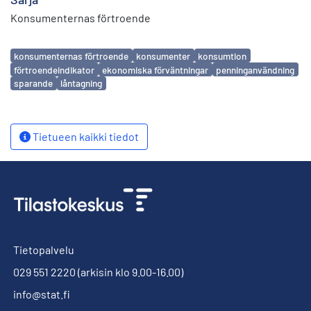
Konsumenternas förtroende
Avainsanat
konsumenternas förtroende
konsumenter
konsumtion
förtroendeindikator
ekonomiska förväntningar
penninganvändning
sparande
låntagning
Tietueen kaikki tiedot
Tietopalvelu
029 551 2220
(arkisin klo 9.00-16.00)
info@stat.fi