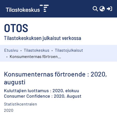
(c
OTOS
Tilastokeskuksen julkaisut verkossa
Etusivu
Tilastokeskus
Tilastojulkaisut
Kokoelmat
Konsumenternas förtroende : 2020, augusti
Selaa
Konsumenternas förtroende : 2020,
augusti
Kuluttajien luottamus : 2020, elokuu
Consumer Confidence : 2020, August
Statistikcentralen
2020