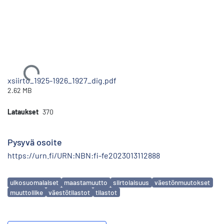
Ladataan...
xsiirto_1925-1926_1927_dig.pdf
2.62 MB
Lataukset
370
Pysyvä osoite
https://urn.fi/URN:NBN:fi-fe2023013112888
Avainsanat
ulkosuomalaiset
maastamuutto
siirtolaisuus
väestönmuutokset
muuttoliike
väestötilastot
tilastot