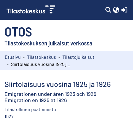
(c
OTOS
Tilastokeskuksen julkaisut verkossa
Etusivu
Tilastokeskus
Tilastojulkaisut
Kokoelmat
Siirtolaisuus vuosina 1925 ja 1926
Selaa
Siirtolaisuus vuosina 1925 ja 1926
Emigrationen under åren 1925 och 1926
Émigration en 1925 et 1926
Tilastollinen päätoimisto
1927