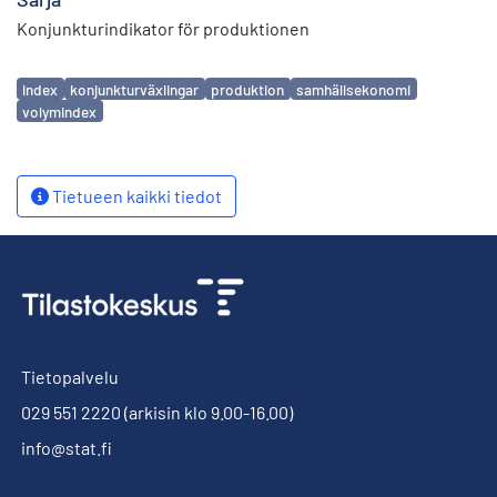
Konjunkturindikator för produktionen
Avainsanat
index
konjunkturväxlingar
produktion
samhällsekonomi
volymindex
Tietueen kaikki tiedot
Tietopalvelu
029 551 2220
(arkisin klo 9.00-16.00)
info@stat.fi