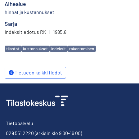
Aihealue
hinnat ja kustannukset
Sarja
Indeksitiedotus RK
|
1985:8
Avainsanat
tilastot
kustannukset
indeksit
rakentaminen
Tietueen kaikki tiedot
Tietopalvelu
029 551 2220
(arkisin klo 9.00-16.00)