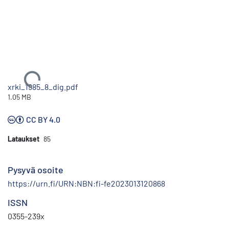
Ladataan...
xrki_1985_8_dig.pdf
1.05 MB
CC BY 4.0
Lataukset
85
Pysyvä osoite
https://urn.fi/URN:NBN:fi-fe2023013120868
ISSN
0355-239x