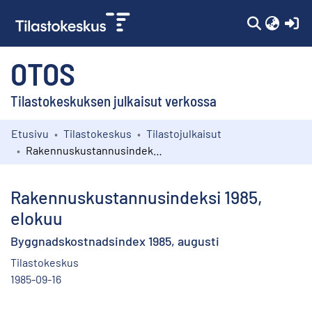
(c
OTOS
Tilastokeskuksen julkaisut verkossa
Etusivu
Tilastokeskus
Tilastojulkaisut
Kokoelmat
Rakennuskustannusindeksi 1985, elokuu
Selaa
Rakennuskustannusindeksi 1985,
elokuu
Byggnadskostnadsindex 1985, augusti
Tilastokeskus
1985-09-16