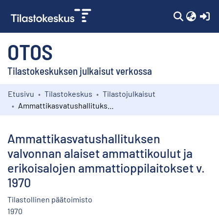
(c
OTOS
Tilastokeskuksen julkaisut verkossa
Etusivu
Tilastokeskus
Tilastojulkaisut
Kokoelmat
Ammattikasvatushallituksen valvonnan alaiset ammattikoulut ja erikoisalojen ammattioppilaitokset v. 1970
Selaa
Ammattikasvatushallituksen
valvonnan alaiset ammattikoulut ja
erikoisalojen ammattioppilaitokset v.
1970
Tilastollinen päätoimisto
1970