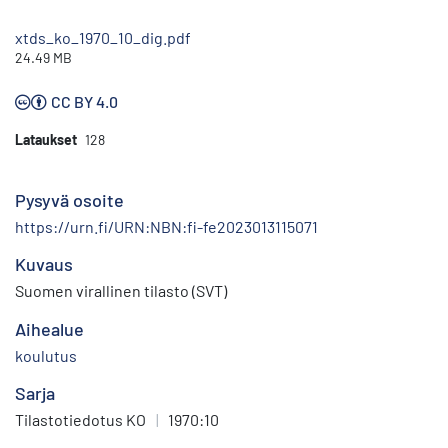
xtds_ko_1970_10_dig.pdf
24.49 MB
CC BY 4.0
Lataukset
128
Pysyvä osoite
https://urn.fi/URN:NBN:fi-fe2023013115071
Kuvaus
Suomen virallinen tilasto (SVT)
Aihealue
koulutus
Sarja
Tilastotiedotus KO
|
1970:10