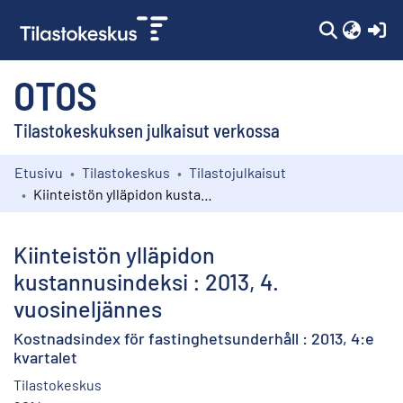
(c
OTOS
Tilastokeskuksen julkaisut verkossa
Etusivu
Tilastokeskus
Tilastojulkaisut
Kokoelmat
Kiinteistön ylläpidon kustannusindeksi : 2013, 4. vuosineljännes
Selaa
Kiinteistön ylläpidon
kustannusindeksi : 2013, 4.
vuosineljännes
Kostnadsindex för fastinghetsunderhåll : 2013, 4:e
kvartalet
Tilastokeskus