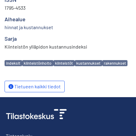
1795-4533
Aihealue
hinnat ja kustannukset
Sarja
Kiinteistön ylläpidon kustannusindeksi
Avainsanat
indeksit
kiinteistönhoito
kiinteistöt
kustannukset
rakennukset
Tietueen kaikki tiedot
Tietopalvelu