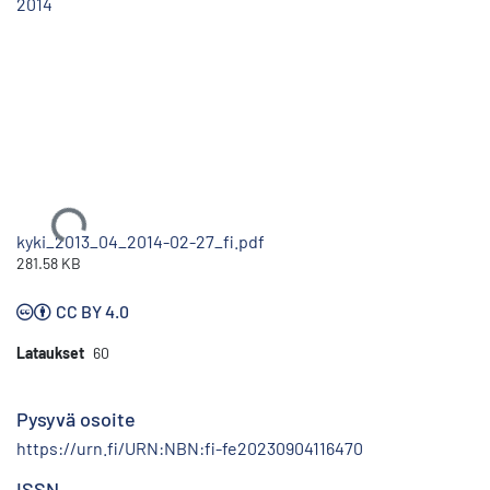
2014
Ladataan...
kyki_2013_04_2014-02-27_fi.pdf
281.58 KB
CC BY 4.0
Lataukset
60
Pysyvä osoite
https://urn.fi/URN:NBN:fi-fe20230904116470
ISSN