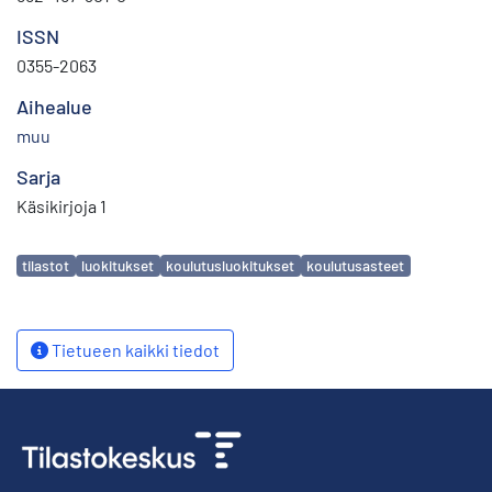
ISSN
0355-2063
Aihealue
muu
Sarja
Käsikirjoja 1
Avainsanat
tilastot
luokitukset
koulutusluokitukset
koulutusasteet
Tietueen kaikki tiedot