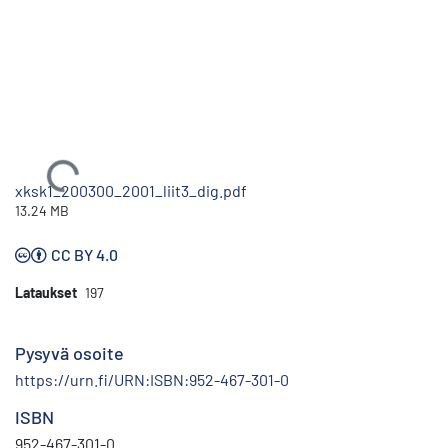
Ladataan...
xksk1_200300_2001_liit3_dig.pdf
13.24 MB
CC BY 4.0
Lataukset
197
Pysyvä osoite
https://urn.fi/URN:ISBN:952-467-301-0
ISBN
952-467-301-0