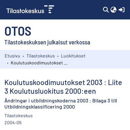
(c
OTOS
Tilastokeskuksen julkaisut verkossa
Etusivu
Tilastokeskus
Luokitukset
Kokoelmat
Koulutuskoodimuutokset 2003 : Liite 3 Koulutusluokitus 2000:een
Selaa
Koulutuskoodimuutokset 2003 : Liite
3 Koulutusluokitus 2000:een
Ändringar i utbildningskoderna 2003 : Bilaga 3 till
Utbildningsklassificering 2000
Tilastokeskus
2004-05