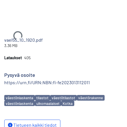
Ladataan...
vael55_10_1920.pdf
3.36 MB
Lataukset
405
Pysyvä osoite
https://urn.fi/URN:NBN:fi-fe2023013112011
Avainsanat
väestönlaskenta
tilastot
väestötilastot
väestörakenne
väestönlaskenta
ulkomaalaiset
Kotka
Tietueen kaikki tiedot