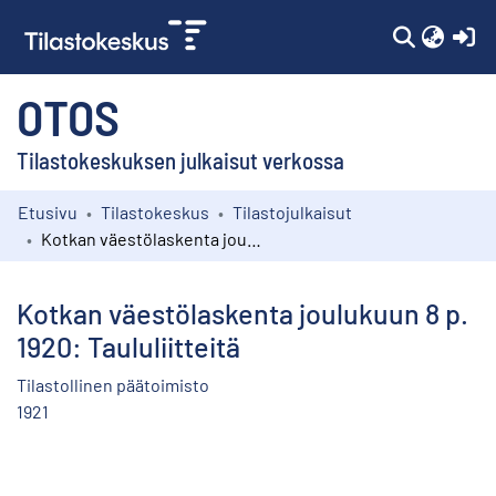
(c
OTOS
Tilastokeskuksen julkaisut verkossa
Etusivu
Tilastokeskus
Tilastojulkaisut
Kokoelmat
Kotkan väestölaskenta joulukuun 8 p. 1920: Taululiitteitä
Selaa
Kotkan väestölaskenta joulukuun 8 p.
1920: Taululiitteitä
Tilastollinen päätoimisto
1921