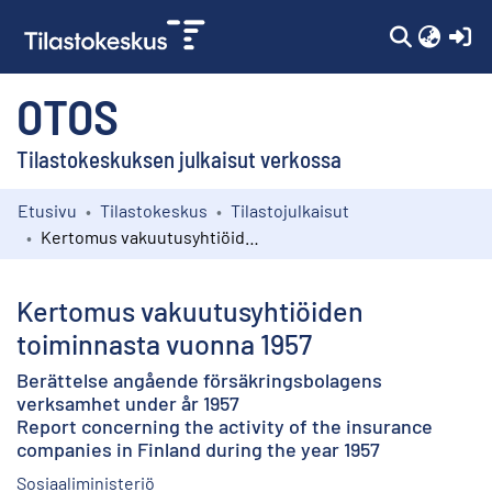
(c
OTOS
Tilastokeskuksen julkaisut verkossa
Etusivu
Tilastokeskus
Tilastojulkaisut
Kokoelmat
Kertomus vakuutusyhtiöiden toiminnasta vuonna 1957
Selaa
Kertomus vakuutusyhtiöiden
toiminnasta vuonna 1957
Berättelse angående försäkringsbolagens
verksamhet under år 1957
Report concerning the activity of the insurance
companies in Finland during the year 1957
Sosiaaliministeriö