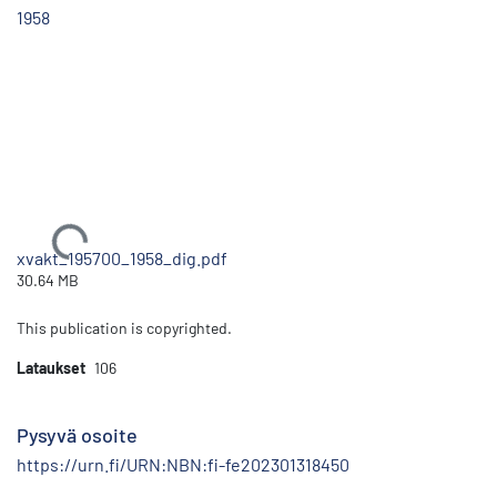
1958
Ladataan...
xvakt_195700_1958_dig.pdf
30.64 MB
This publication is copyrighted.
Lataukset
106
Pysyvä osoite
https://urn.fi/URN:NBN:fi-fe202301318450