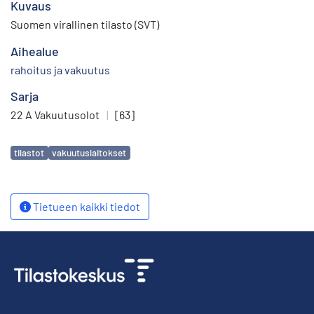
Kuvaus
Suomen virallinen tilasto (SVT)
Aihealue
rahoitus ja vakuutus
Sarja
22 A Vakuutusolot
|
[63]
Avainsanat
tilastot
vakuutuslaitokset
Tietueen kaikki tiedot