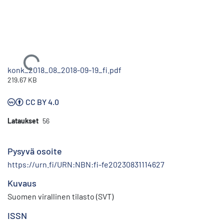
Ladataan...
konk_2018_08_2018-09-19_fi.pdf
219.67 KB
CC BY 4.0
Lataukset
56
Pysyvä osoite
https://urn.fi/URN:NBN:fi-fe20230831114627
Kuvaus
Suomen virallinen tilasto (SVT)
ISSN