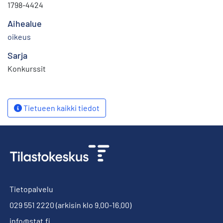
1798-4424
Aihealue
oikeus
Sarja
Konkurssit
Tietueen kaikki tiedot
Tietopalvelu
029 551 2220
(arkisin klo 9.00-16.00)
info@stat.fi