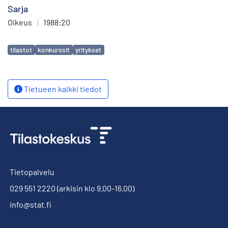
Sarja
Oikeus
|
1988:20
Avainsanat
tilastot
konkurssit
yritykset
Tietueen kaikki tiedot
Tietopalvelu
029 551 2220
(arkisin klo 9.00-16.00)
info@stat.fi