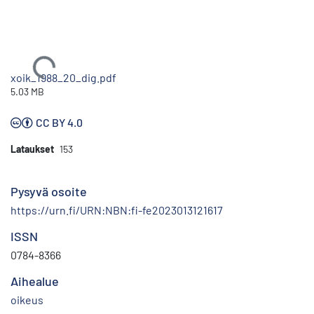
Ladataan...
xoik_1988_20_dig.pdf
5.03 MB
CC BY 4.0
Lataukset
153
Pysyvä osoite
https://urn.fi/URN:NBN:fi-fe2023013121617
ISSN
0784-8366
Aihealue
oikeus