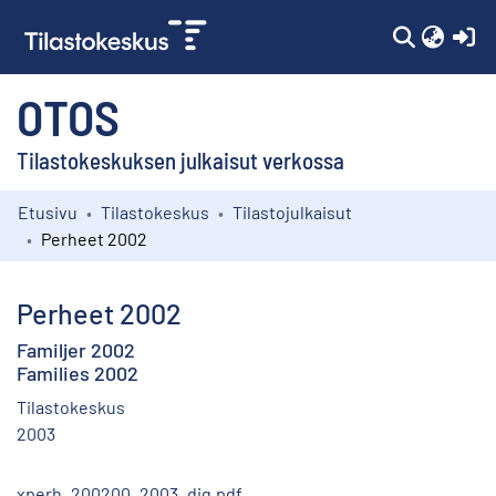
(c
OTOS
Tilastokeskuksen julkaisut verkossa
Etusivu
Tilastokeskus
Tilastojulkaisut
Kokoelmat
Perheet 2002
Selaa
Perheet 2002
Familjer 2002
Families 2002
Tilastokeskus
2003
xperh_200200_2003_dig.pdf