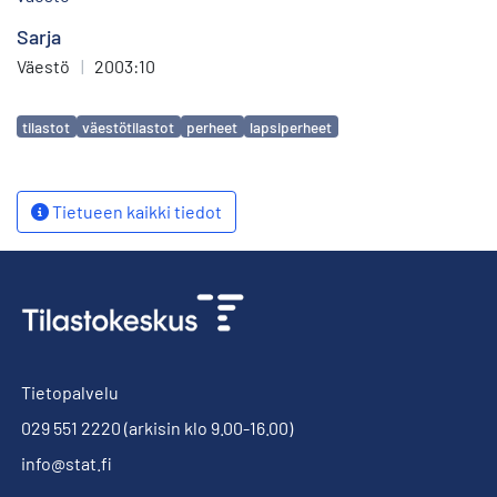
Sarja
Väestö
|
2003:10
Avainsanat
tilastot
väestötilastot
perheet
lapsiperheet
Tietueen kaikki tiedot
Tietopalvelu
029 551 2220
(arkisin klo 9.00-16.00)
info@stat.fi