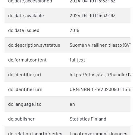
dc.date.accessioned
2024-04-10T15:33:16Z
dc.date.available
2024-04-10T15:33:16Z
dc.date.issued
2019
dc.description.svtstatus
Suomen virallinen tilasto (SVT)
dc.format.content
fulltext
dc.identifier.uri
https://otos.stat.fi/handle/1
dc.identifier.urn
URN:NBN:fi-fe20230901115167
dc.language.iso
en
dc.publisher
Statistics Finland
dc.relation.ispartofseries
Local government finances