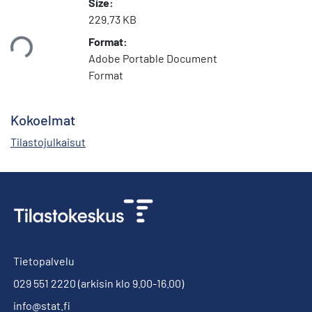
Size:
229.73 KB
Format:
taan...
Adobe Portable Document
Format
Kokoelmat
Tilastojulkaisut
Tietopalvelu
029 551 2220
(arkisin klo 9.00-16.00)
info@stat.fi