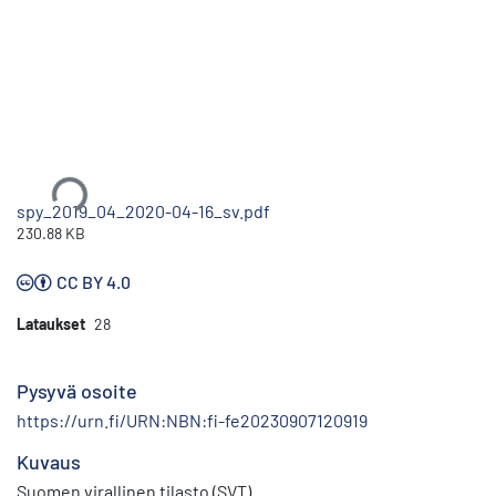
Ladataan...
spy_2019_04_2020-04-16_sv.pdf
230.88 KB
CC BY 4.0
Lataukset
28
Pysyvä osoite
https://urn.fi/URN:NBN:fi-fe20230907120919
Kuvaus
Suomen virallinen tilasto (SVT)