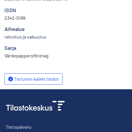
ISSN
2342-5199
Aihealue
rahoitus ja vakuutus
Sarja
Värdepappersföretag
Tietueen kaikki tiedot
Tietopalvelu