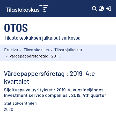
(c
OTOS
Tilastokeskuksen julkaisut verkossa
Etusivu
Tilastokeskus
Tilastojulkaisut
Kokoelmat
Värdepappersföretag : 2019, 4:e kvartalet
Selaa
Värdepappersföretag : 2019, 4:e
kvartalet
Sijoituspalveluyritykset : 2019, 4. vuosineljännes
Investment service companies : 2019, 4th quarter
Statistikcentralen
2020