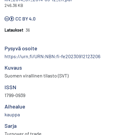
246.36 KB
CC BY 4.0
Lataukset
36
Pysyvä osoite
https://urn.fi/URN:NBN:fi-fe20230912123206
Kuvaus
Suomen virallinen tilasto (SVT)
ISSN
1799-0939
Aihealue
kauppa
Sarja
Turnover of trade