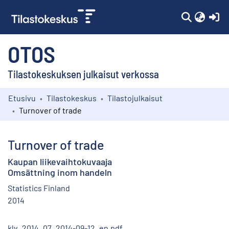
(c
OTOS
Tilastokeskuksen julkaisut verkossa
Etusivu
Tilastokeskus
Tilastojulkaisut
Kokoelmat
Turnover of trade
Selaa
Turnover of trade
Kaupan liikevaihtokuvaaja
Omsättning inom handeln
Statistics Finland
2014
klv_2014_07_2014-09-12_en.pdf