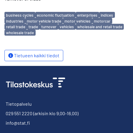
Avainsanat
business cycles
economic fluctuation
enterprises
indices
industries
motor vehicle trade
motor vehicles
motorcar
retail trade
trade
turnover
vehicles
wholesale and retail trade
wholesale trade
Tietueen kaikki tiedot
Tietopalvelu
029 551 2220
(arkisin klo 9.00-16.00)
info@stat.fi