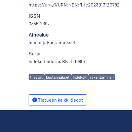
https://urn.fi/URN:NBN:fi-fe2023013120782
ISSN
0355-239x
Aihealue
hinnat ja kustannukset
Sarja
Indeksitiedotus RK
|
1980:1
Avainsanat
tilastot
kustannukset
indeksit
rakentaminen
Tietueen kaikki tiedot