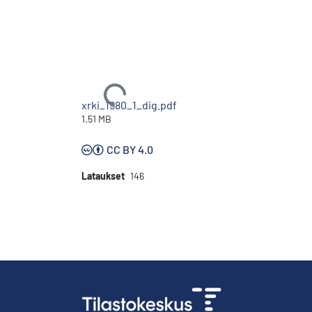
Ladataan...
xrki_1980_1_dig.pdf
1.51 MB
CC BY 4.0
Lataukset
146