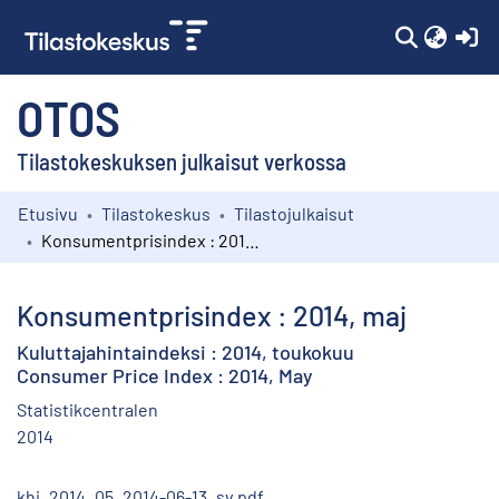
(c
OTOS
Tilastokeskuksen julkaisut verkossa
Etusivu
Tilastokeskus
Tilastojulkaisut
Kokoelmat
Konsumentprisindex : 2014, maj
Selaa
Konsumentprisindex : 2014, maj
Kuluttajahintaindeksi : 2014, toukokuu
Consumer Price Index : 2014, May
Statistikcentralen
2014
khi_2014_05_2014-06-13_sv.pdf