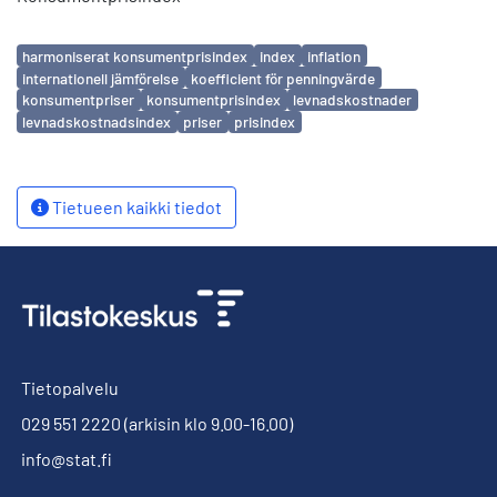
Avainsanat
harmoniserat konsumentprisindex
index
inflation
internationell jämförelse
koefficient för penningvärde
konsumentpriser
konsumentprisindex
levnadskostnader
levnadskostnadsindex
priser
prisindex
Tietueen kaikki tiedot
Tietopalvelu
029 551 2220
(arkisin klo 9.00-16.00)
info@stat.fi