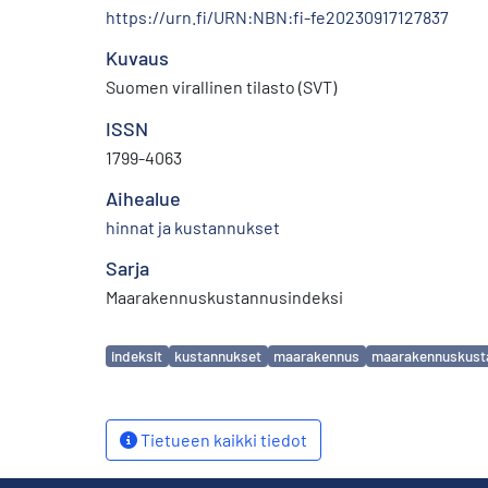
https://urn.fi/URN:NBN:fi-fe20230917127837
Kuvaus
Suomen virallinen tilasto (SVT)
ISSN
1799-4063
Aihealue
hinnat ja kustannukset
Sarja
Maarakennuskustannusindeksi
Avainsanat
indeksit
kustannukset
maarakennus
maarakennuskust
Tietueen kaikki tiedot