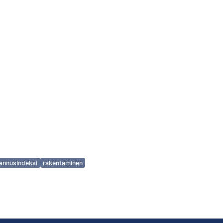
annusindeksi
rakentaminen