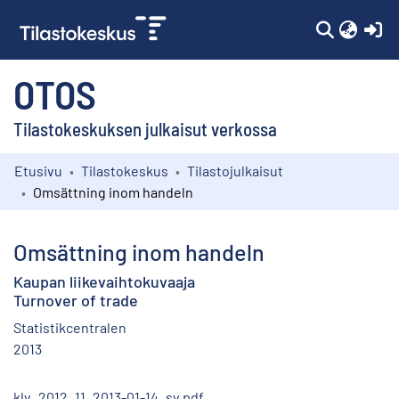
(c
OTOS
Tilastokeskuksen julkaisut verkossa
Etusivu
Tilastokeskus
Tilastojulkaisut
Kokoelmat
Omsättning inom handeln
Selaa
Omsättning inom handeln
Kaupan liikevaihtokuvaaja
Turnover of trade
Statistikcentralen
2013
klv_2012_11_2013-01-14_sv.pdf