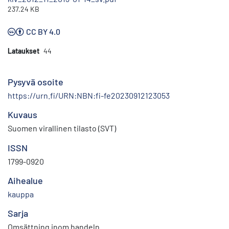
237.24 KB
CC BY 4.0
Lataukset
44
Pysyvä osoite
https://urn.fi/URN:NBN:fi-fe20230912123053
Kuvaus
Suomen virallinen tilasto (SVT)
ISSN
1799-0920
Aihealue
kauppa
Sarja
Omsättning inom handeln