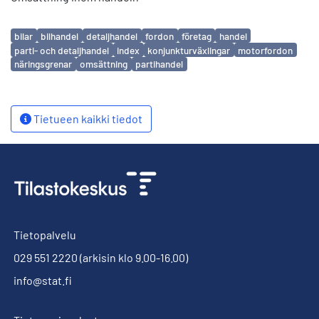
Avainsanat
bilar
bilhandel
detaljhandel
fordon
företag
handel
parti- och detaljhandel
index
konjunkturväxlingar
motorfordon
näringsgrenar
omsättning
partihandel
Tietueen kaikki tiedot
Tietopalvelu
029 551 2220
(arkisin klo 9.00-16.00)
info@stat.fi