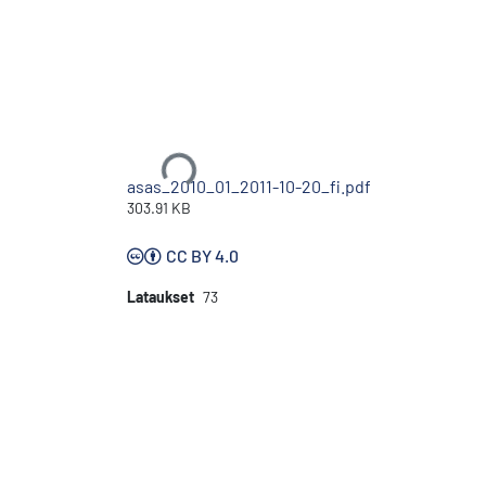
Ladataan...
asas_2010_01_2011-10-20_fi.pdf
303.91 KB
CC BY 4.0
Lataukset
73