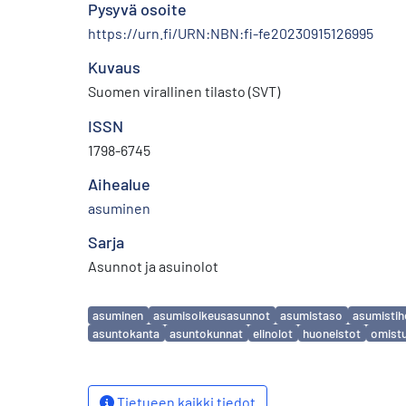
Pysyvä osoite
https://urn.fi/URN:NBN:fi-fe20230915126995
Kuvaus
Suomen virallinen tilasto (SVT)
ISSN
1798-6745
Aihealue
asuminen
Sarja
Asunnot ja asuinolot
Avainsanat
asuminen
asumisoikeusasunnot
asumistaso
asumistih
asuntokanta
asuntokunnat
elinolot
huoneistot
omist
Tietueen kaikki tiedot