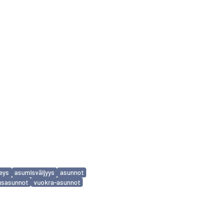
eys
asumisväljyys
asunnot
usasunnot
vuokra-asunnot