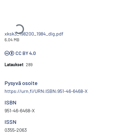
Ladataan...
xksk3_198200_1984_dig.pdf
6.04 MB
CC BY 4.0
Lataukset
289
Pysyvä osoite
https://urn.fi/URN:ISBN:951-46-6468-X
ISBN
951-46-6468-X
ISSN
0355-2063