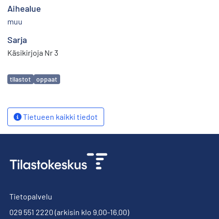
Aihealue
muu
Sarja
Käsikirjoja Nr 3
Avainsanat
tilastot
oppaat
Tietueen kaikki tiedot
Tietopalvelu
029 551 2220
(arkisin klo 9.00-16.00)