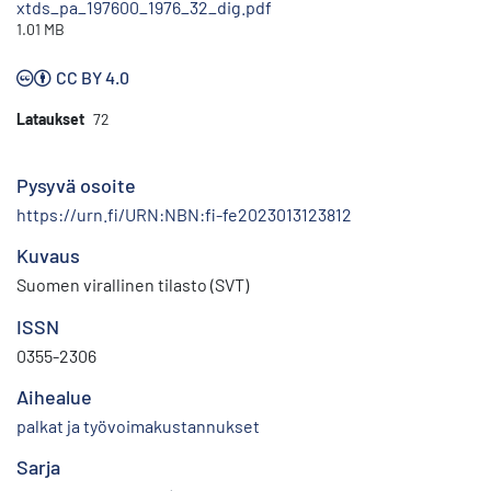
xtds_pa_197600_1976_32_dig.pdf
1.01 MB
CC BY 4.0
Lataukset
72
Pysyvä osoite
https://urn.fi/URN:NBN:fi-fe2023013123812
Kuvaus
Suomen virallinen tilasto (SVT)
ISSN
0355-2306
Aihealue
palkat ja työvoimakustannukset
Sarja