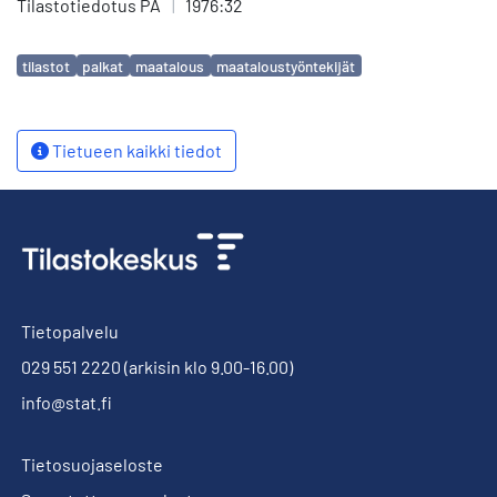
Tilastotiedotus PA
|
1976:32
Avainsanat
tilastot
palkat
maatalous
maataloustyöntekijät
Tietueen kaikki tiedot
Tietopalvelu
029 551 2220
(arkisin klo 9.00-16.00)
info@stat.fi
Tietosuojaseloste