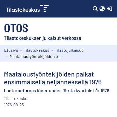
(c
OTOS
Tilastokeskuksen julkaisut verkossa
Etusivu
Tilastokeskus
Tilastojulkaisut
Kokoelmat
Maataloustyöntekijöiden palkat ensimmäisellä neljänneksellä 1976
Selaa
Maataloustyöntekijöiden palkat
ensimmäisellä neljänneksellä 1976
Lantarbetarnas löner under första kvartalet år 1976
Tilastokeskus
1976-08-23