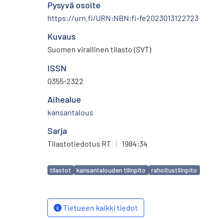
Pysyvä osoite
https://urn.fi/URN:NBN:fi-fe2023013122723
Kuvaus
Suomen virallinen tilasto (SVT)
ISSN
0355-2322
Aihealue
kansantalous
Sarja
Tilastotiedotus RT
|
1984:34
Avainsanat
tilastot
kansantalouden tilinpito
rahoitustilinpito
Tietueen kaikki tiedot