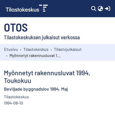
(c
OTOS
Tilastokeskuksen julkaisut verkossa
Etusivu
Tilastokeskus
Tilastojulkaisut
Kokoelmat
Myönnetyt rakennusluvat 1994, Toukokuu
Selaa
Myönnetyt rakennusluvat 1994,
Toukokuu
Beviljade byggnadslov 1994, Maj
Tilastokeskus
1994-08-10