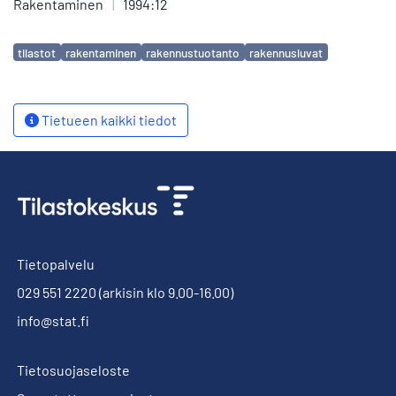
Rakentaminen
|
1994:12
Avainsanat
tilastot
rakentaminen
rakennustuotanto
rakennusluvat
Tietueen kaikki tiedot
Tietopalvelu
029 551 2220
(arkisin klo 9.00-16.00)
info@stat.fi
Tietosuojaseloste