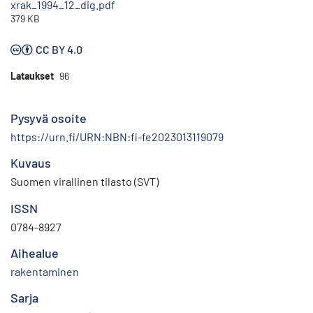
xrak_1994_12_dig.pdf
379 KB
CC BY 4.0
Lataukset
96
Pysyvä osoite
https://urn.fi/URN:NBN:fi-fe2023013119079
Kuvaus
Suomen virallinen tilasto (SVT)
ISSN
0784-8927
Aihealue
rakentaminen
Sarja