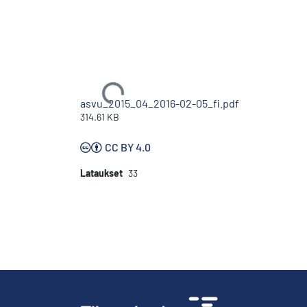
Ladataan...
asvu_2015_04_2016-02-05_fi.pdf
314.61 KB
CC BY 4.0
Lataukset
33