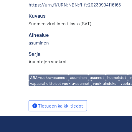
https://urn.fi/URN:NBN:fi-fe20230904116166
Kuvaus
Suomen virallinen tilasto (SVT)
Aihealue
asuminen
Sarja
Asuntojen vuokrat
Avainsanat
ARA-vuokra-asunnot
asuminen
asunnot
huoneistot
i
vapaarahoitteiset vuokra-asunnot
vuokraindeksi
vuokr
Tietueen kaikki tiedot