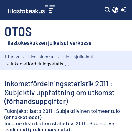
(c
OTOS
Tilastokeskuksen julkaisut verkossa
Etusivu
Tilastokeskus
Tilastojulkaisut
Kokoelmat
Inkomstfördelningsstatistik 2011 : Subjektiv uppfattning om utkomst (förhandsuppgifter)
Selaa
Inkomstfördelningsstatistik 2011 :
Subjektiv uppfattning om utkomst
(förhandsuppgifter)
Tulonjakotilasto 2011 : Subjektiivinen toimeentulo
(ennakkotiedot)
Income distribution statistics 2011 : Subjective
livelihood (preliminary data)