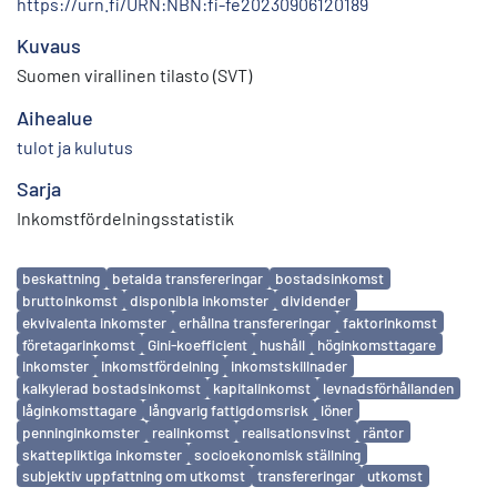
https://urn.fi/URN:NBN:fi-fe20230906120189
Kuvaus
Suomen virallinen tilasto (SVT)
Aihealue
tulot ja kulutus
Sarja
Inkomstfördelningsstatistik
Avainsanat
beskattning
betalda transfereringar
bostadsinkomst
bruttoinkomst
disponibla inkomster
dividender
ekvivalenta inkomster
erhållna transfereringar
faktorinkomst
företagarinkomst
Gini-koefficient
hushåll
höginkomsttagare
inkomster
inkomstfördelning
inkomstskillnader
kalkylerad bostadsinkomst
kapitalinkomst
levnadsförhållanden
låginkomsttagare
långvarig fattigdomsrisk
löner
penninginkomster
realinkomst
realisationsvinst
räntor
skattepliktiga inkomster
socioekonomisk ställning
subjektiv uppfattning om utkomst
transfereringar
utkomst