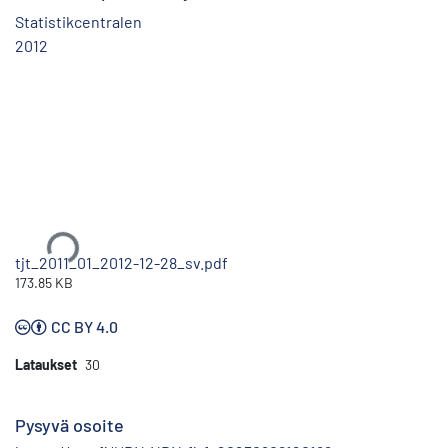
Statistikcentralen
2012
Ladataan...
tjt_2011_01_2012-12-28_sv.pdf
173.85 KB
CC BY 4.0
Lataukset
30
Pysyvä osoite