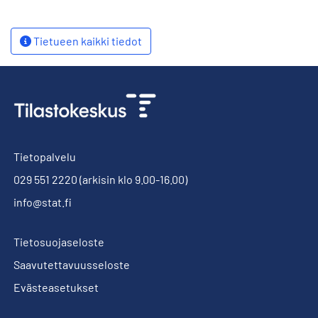
Tietueen kaikki tiedot
Tietopalvelu
029 551 2220
(arkisin klo 9.00-16.00)
info@stat.fi
Tietosuojaseloste
Saavutettavuusseloste
Evästeasetukset