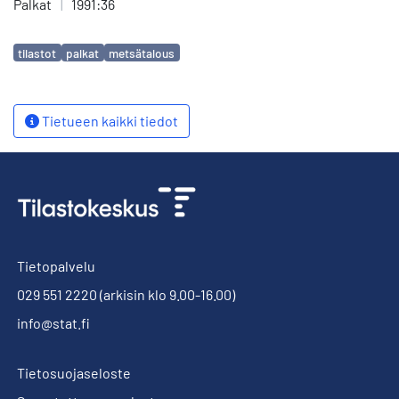
Palkat
|
1991:36
Avainsanat
tilastot
palkat
metsätalous
Tietueen kaikki tiedot
Tietopalvelu
029 551 2220
(arkisin klo 9.00-16.00)
info@stat.fi
Tietosuojaseloste