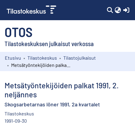
(c
OTOS
Tilastokeskuksen julkaisut verkossa
Etusivu
Tilastokeskus
Tilastojulkaisut
Kokoelmat
Metsätyöntekijöiden palkat 1991, 2. neljännes
Selaa
Metsätyöntekijöiden palkat 1991, 2.
neljännes
Skogsarbetarnas löner 1991, 2a kvartalet
Tilastokeskus
1991-09-30